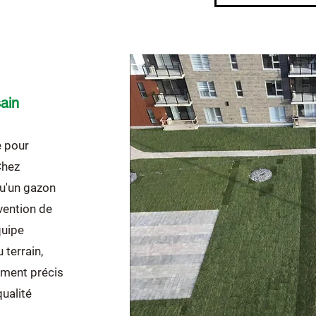
ain
e pour
Chez
u'un gazon
évention de
quipe
terrain,
lement précis
ualité