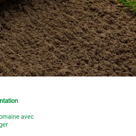
ntation
 domaine avec
ger