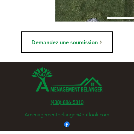
Demandez une soumission
(438)-886-5810
Amenagementbelanger@outlook.com